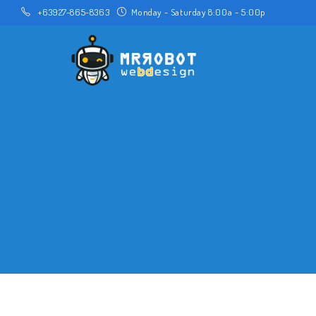
Skip
+63927-865-8363
Monday - Saturday 8:00a - 5:00p
to
content