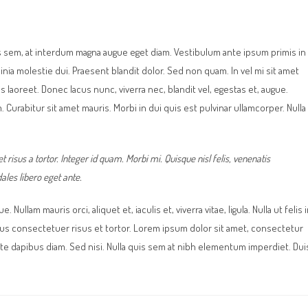
s sem, at interdum magna augue eget diam. Vestibulum ante ipsum primis in
cinia molestie dui. Praesent blandit dolor. Sed non quam. In vel mi sit amet
laoreet. Donec lacus nunc, viverra nec, blandit vel, egestas et, augue.
 Curabitur sit amet mauris. Morbi in dui quis est pulvinar ullamcorper. Nulla
t risus a tortor. Integer id quam. Morbi mi. Quisque nisl felis, venenatis
dales libero eget ante.
Nullam mauris orci, aliquet et, iaculis et, viverra vitae, ligula. Nulla ut felis 
mus consectetuer risus et tortor. Lorem ipsum dolor sit amet, consectetur
ante dapibus diam. Sed nisi. Nulla quis sem at nibh elementum imperdiet. Dui