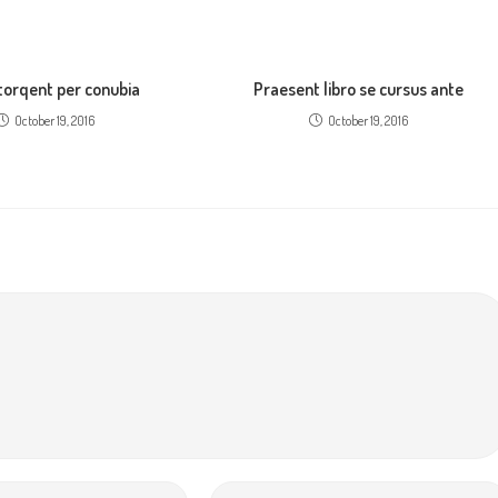
 torqent per conubia
Praesent libro se cursus ante
October 19, 2016
October 19, 2016
Enter