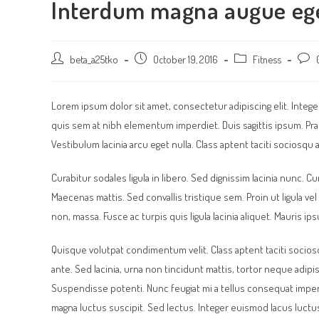
Interdum magna augue eg
Post
beta_a25tko
Post
October 19, 2016
Post
Fitness
Post
author:
published:
category:
comm
Lorem ipsum dolor sit amet, consectetur adipiscing elit. Intege
quis sem at nibh elementum imperdiet. Duis sagittis ipsum. Pr
Vestibulum lacinia arcu eget nulla. Class aptent taciti sociosq
Curabitur sodales ligula in libero. Sed dignissim lacinia nunc. 
Maecenas mattis. Sed convallis tristique sem. Proin ut ligula vel 
non, massa. Fusce ac turpis quis ligula lacinia aliquet. Mauris i
Quisque volutpat condimentum velit. Class aptent taciti socio
ante. Sed lacinia, urna non tincidunt mattis, tortor neque adipisci
Suspendisse potenti. Nunc feugiat mi a tellus consequat imper
magna luctus suscipit. Sed lectus. Integer euismod lacus luctu