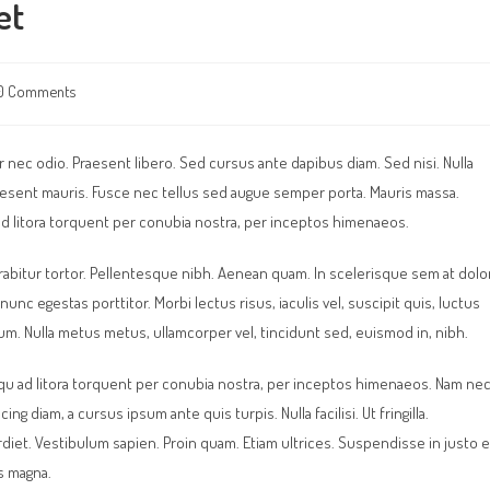
et
0 Comments
ents:
r nec odio. Praesent libero. Sed cursus ante dapibus diam. Sed nisi. Nulla
aesent mauris. Fusce nec tellus sed augue semper porta. Mauris massa.
u ad litora torquent per conubia nostra, per inceptos himenaeos.
Curabitur tortor. Pellentesque nibh. Aenean quam. In scelerisque sem at dolor
nunc egestas porttitor. Morbi lectus risus, iaculis vel, suscipit quis, luctus
psum. Nulla metus metus, ullamcorper vel, tincidunt sed, euismod in, nibh.
squ ad litora torquent per conubia nostra, per inceptos himenaeos. Nam ne
ng diam, a cursus ipsum ante quis turpis. Nulla facilisi. Ut fringilla.
diet. Vestibulum sapien. Proin quam. Etiam ultrices. Suspendisse in justo 
s magna.