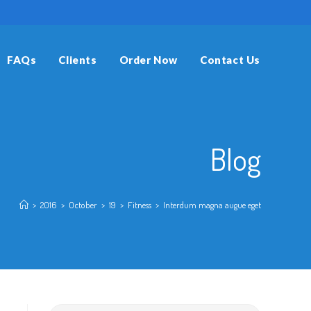
FAQs
Clients
Order Now
Contact Us
Blog
>
2016
>
October
>
19
>
Fitness
>
Interdum magna augue eget