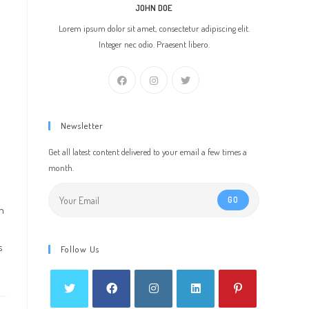
JOHN DOE
Lorem ipsum dolor sit amet, consectetur adipiscing elit.
Integer nec odio. Praesent libero.
Newsletter
Get all latest content delivered to your email a few times a
month.
GO
in
s
Follow Us