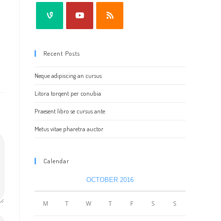
Recent Posts
Neque adipiscing an cursus
Litora torqent per conubia
Praesent libro se cursus ante
Metus vitae pharetra auctor
Calendar
OCTOBER 2016
M
T
W
T
F
S
S