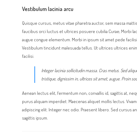
Vestibulum lacinia arcu
Quisque cursus, metus vitae pharetra auctor, sem massa matti
faucibus orci luctus et ultrices posuere cubilia Curae; Morbi la
augue congue elementum. Morbi in ipsum sit amet pede facilisis 
Vestibulum tincidunt malesuada tellus. Ut ultrices ultrices enim.
facilisi.
Integer lacinia sollicitudin massa. Cras metus. Sed alique
tristique, dignissim in, ultrices sit amet, augue. Proin so
Aenean lectus elit, fermentum non, convallis id, sagittis at, neque. 
purus aliquam imperdiet. Maecenas aliquet mollis lectus. Viva
adipiscing elit. Integer nec odio. Praesent libero. Sed cursus 
sagittis ipsum.