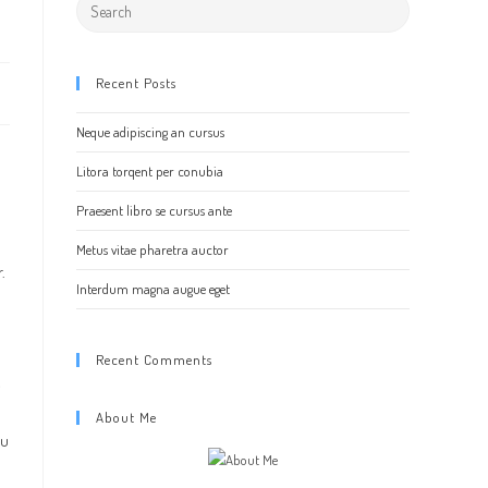
Search
this
website
Recent Posts
Neque adipiscing an cursus
Litora torqent per conubia
Praesent libro se cursus ante
Metus vitae pharetra auctor
.
Interdum magna augue eget
Recent Comments
c
About Me
eu